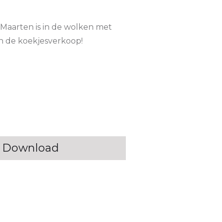
-Maarten is in de wolken met
an de koekjesverkoop!
Download