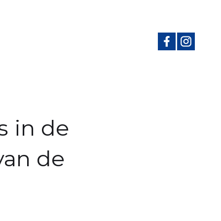
s in de
van de