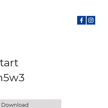
tart
xm5w3
Download