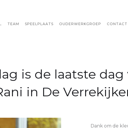
L
TEAM
SPEELPLAATS
OUDERWERKGROEP
CONTACT
g is de laatste dag 
Rani in De Verrekijker
Dank om de kleu